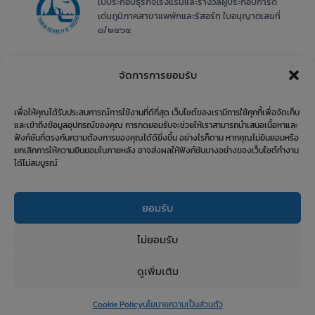
ใบประกอบธุรกิจโรงแรมและรางวัลผู้ประกอบการดี
เด่นภูมิภาคสาขาแพพักและรีสอร์ท ใบอนุญาตเลขที่
๘/๒๕๖๕
จัดการการยอมรับ
เพื่อให้คุณได้รับประสบการณ์การใช้งานที่ดีที่สุด เว็บไซต์ของเรามีการใช้คุกกี้เพื่อจัดเก็บ
และเข้าถึงข้อมูลอุปกรณ์ของคุณ การกดยอมรับจะช่วยให้เราสามารถนำเสนอเนื้อหาและ
ฟังก์ชันที่ตรงกับความต้องการของคุณได้ดียิ่งขึ้น อย่างไรก็ตาม หากคุณไม่ยินยอมหรือ
ยกเลิกการให้ความยินยอมในภายหลัง อาจส่งผลให้ฟังก์ชันบางอย่างของเว็บไซต์ทำงาน
ได้ไม่สมบูรณ์
ยอมรับ
ไม่ยอมรับ
ดูเพิ่มเติม
บ้านริมแคว แพริมน้ำ© 2026 All right reserved.
Cookie Policy
นโยบายความเป็นส่วนตัว