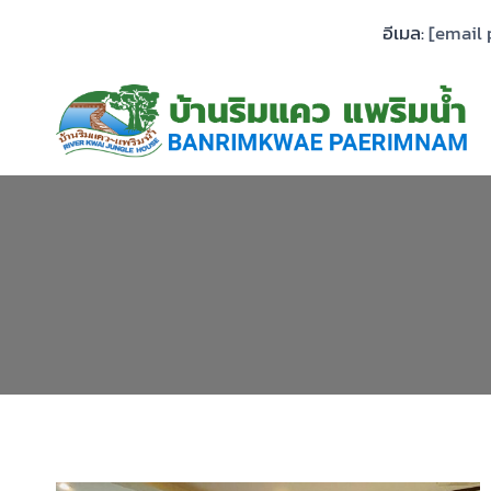
Skip
อีเมล:
[email 
to
content