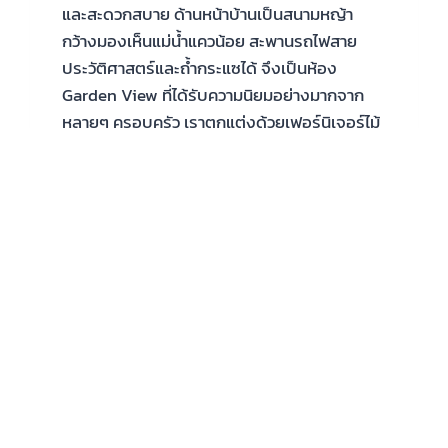
และสะดวกสบาย ด้านหน้าบ้านเป็นสนามหญ้า
กว้างมองเห็นแม่น้ำแควน้อย สะพานรถไฟสาย
ประวัติศาสตร์และถ้ำกระแซได้ จึงเป็นห้อง
Garden View ที่ได้รับความนิยมอย่างมากจาก
หลายๆ ครอบครัว เราตกแต่งด้วยเฟอร์นิเจอร์ไม้
สักแกะสลักจากเชียงใหม่ฝีมือประณีตทุกชิ้น ซึ่ง
หาได้ยากในปัจจุบัน แบ่งเป็นชั้น 2 ชั้น ชั้นละ 2
ห้อง ซึ่งห้องด้านล่างได้รับการปรับปรุงใหม่ให้
สามารถรองได้แบบครอบครัวได้ 3-4 ท่านอีกด้วย
เหมาะสำหรับ ลักษณะและอุปกรณ์เครื่องใช้
ภายในห้อง
บ้าน
READ MORE
เวียง
กาญ
จน์
ชั้น
บน