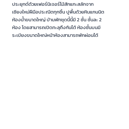
ประยุกต์ด้วยเฟอร์นิเจอร์ไม้สักแกะสลักจาก
เชียงใหม่ฝีมือประณีตทุกชิ้น ปูพื้นด้วยหินแกนนิต
ห้องน้ำขนาดใหญ่ บ้านพักชุดนี้นี้มี 2 ชั้น ชั้นละ 2
ห้อง โดยสามารถเปิดทะลุถึงกันได้ ห้องชั้นบนมี
ระเบียงขนาดใหญ่หน้าห้องสามารถพักผ่อนได้
อย่างเต็มที่กลับครอบครัวของท่านหากท่านพัก 2
ห้องติดกัน และห้องด้านล่างจะมีส่วนนั่งเล่นขนาด
2.5×4 เมตร ตั้งแต่ประตูทางเข้าและมีเตียงนั่งเล่น
พร้อมชุดรับแขกอยู่ภายใน โดยบ้านนวลนิตย์และ
ชุนมาลี อยู่ใกล้กับบ้านอภิวัฒน์ซึ่งเป็นบ้านเดี่ยว
ส่วนบ้านพุทธรักษานั้นอยู่บนเนินใกล้ River Bar
และ อยู่ไม่ไกลจาก Lobby สามารถเดินไปกลับได้
อย่างสะดวก เหมาะสำหรับ ลักษณะและอุปกรณ์
เครื่องใช้ภายในห้อง
บ้าน
READ MORE
ชุน
มาลี