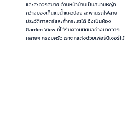
และสะดวกสบาย ด้านหน้าบ้านเป็นสนามหญ้า
กว้างมองเห็นแม่น้ำแควน้อย สะพานรถไฟสาย
ประวัติศาสตร์และถ้ำกระแซได้ จึงเป็นห้อง
Garden View ที่ได้รับความนิยมอย่างมากจาก
หลายๆ ครอบครัว เราตกแต่งด้วยเฟอร์นิเจอร์ไม้
สักแกะสลักจากเชียงใหม่ฝีมือประณีตทุกชิ้น ซึ่ง
หาได้ยากในปัจจุบัน แบ่งเป็นชั้น 2 ชั้น ชั้นละ 2
ห้อง ซึ่งห้องด้านล่างได้รับการปรับปรุงใหม่ให้
สามารถรองได้แบบครอบครัวได้ 3-4 ท่านอีกด้วย
เหมาะสำหรับ ลักษณะและอุปกรณ์เครื่องใช้
ภายในห้อง
บ้าน
READ MORE
เวียง
กาญ
จน์
ชั้น
ล่าง