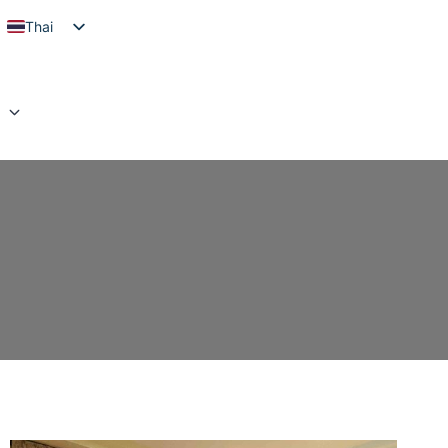
Thai
English