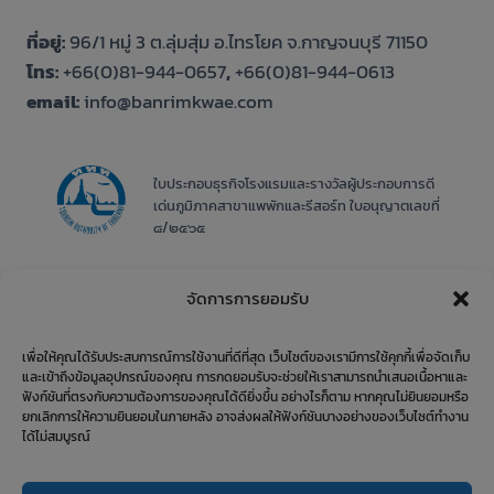
ที่อยู่:
96/1 หมู่ 3 ต.ลุ่มสุ่ม อ.ไทรโยค จ.กาญจนบุรี 71150
โทร:
+66(0)81-944-0657
,
+66(0)81-944-0613
email:
info@banrimkwae.com
ใบประกอบธุรกิจโรงแรมและรางวัลผู้ประกอบการดี
เด่นภูมิภาคสาขาแพพักและรีสอร์ท ใบอนุญาตเลขที่
๘/๒๕๖๕
จัดการการยอมรับ
เพื่อให้คุณได้รับประสบการณ์การใช้งานที่ดีที่สุด เว็บไซต์ของเรามีการใช้คุกกี้เพื่อจัดเก็บ
และเข้าถึงข้อมูลอุปกรณ์ของคุณ การกดยอมรับจะช่วยให้เราสามารถนำเสนอเนื้อหาและ
ฟังก์ชันที่ตรงกับความต้องการของคุณได้ดียิ่งขึ้น อย่างไรก็ตาม หากคุณไม่ยินยอมหรือ
ยกเลิกการให้ความยินยอมในภายหลัง อาจส่งผลให้ฟังก์ชันบางอย่างของเว็บไซต์ทำงาน
ได้ไม่สมบูรณ์