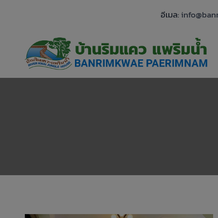
Skip
อีเมล:
info@ban
to
content