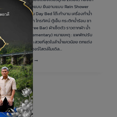
ในห้องพักทั้งแบบ ยืนอาบแบบ Rain Shower
เตียงนอนเล่น Day Bed โต๊ะทำงาน เครื่องทำน้ำ
ร้อนในห้องน้ำ โทรทัศน์ ตู้เย็น กระติกน้ำร้อน ชา
และกาแฟ (Free Bar) ผ้าเช็ดตัว ราวตากผ้า น้ำ
ดื่ม (Complementary) หมายเหตุ : แพพักปรับ
อากาศที่ดีและสวยที่สุดในลำน้ำแควน้อย ตกแต่ง
ด้วยเฟอร์นิเจอร์ไสตล์โมเดิล…
แพ
READ MORE
พัก
DELUXE