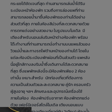
กระแซได้ชัดเจนที่สุด ท่านสามารถเล่นน้ำได้ริม
ระเบียงหน้าห้องพัก รวมถึงการล่องแพที่ท่าน
สามารถลอยน้ำมาขึ้นห้องพักของท่านได้อย่าง
ส่วนตัวที่สุด ภายในห้องสีม่วงที่สะดวกสบายด้วย
การตกแต่งอย่างสวยงาม ในรูปแบบโมเดิล มี
เตียงสำหรับนอนเล่นริมหน้าต่างห้องพัก พร้อม
โต๊ะทำงานที่ท่านสามารถนั่งทำงานบนแพแล้วมอง
วิวแม่น้ำและทางรถไฟด้านหน้าของท่านได้ โดยใน
แต่ละห้องมีระเบียงพักผ่อนที่เป็นส่วนตัว แพหลัง
นี้อยู่ใกล้ทางลงริมน้ำซึ่งเดินทางได้สะดวกสบาย
ที่สุด ซึ่งแพพักหลังนี้จะมีห้องพักเพียง 2 ห้อง
เท่านั้น เหมาะสำหรับ นักท่องเที่ยวที่ต้องการ
ความเป็นส่วนตัวและสะดวกสบาย คู่รัก ครอบครัว
ผู้สูงอายุ ฯลฯ ลักษณะและอุปกรณ์เครื่องใช้
ภายในห้อง ห้องพักปรับอากาศ ห้องพักตกแต่ง
ด้วย เฟอร์นิเจอร์สไตล์โมเดิล เตียงนอนแบบ
Twin Bed (สองเตียงเดี่ยวคู่กัน 2เตียง) ห้องน้ำ