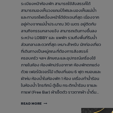
ระเบียงหน้าห้องพัก สามารถใช้สังสรรค์ได้
สามารถมองเห็นวงแคมป์ไฟและมองเห็นแม่น้ำ
และทางรถไฟเบื้องหน้าได้ชัดเจนที่สุด เนื่องจาก
อยู่ห่างจากแม่น้ำประมาณ 30 เมตร อยู่ติดกับ
ลานกิจกรรมกลางแจ้ง สามารถเดินทางขึ้นลง
ระหว่าง LOBBY และ แพพัก รวมถึงพื้นที่ริมน้ำ
ส่วนกลางสะดวกที่สุด เหมาะสำหรับ นักท่องเที่ยว
ที่เดินทางเป็นหมู่คณะที่ต้องการสังสรรค์
ครอบครัว ฯลฯ ลักษณะและอุปกรณ์เครื่องใช้
ภายในห้อง ห้องพักปรับอากาศ ห้องพักตกแต่ง
ด้วย เฟอร์นิเจอร์ไม้ เตียงที่นอน 6 ฟุต หมอนและ
ผ้าห่ม ห้องน้ำในห้องพัก 1 ห้อง เครื่องทำน้ำร้อน
ในห้องน้ำ โทรทัศน์ ตู้เย็น กระติกน้ำร้อน ชาและ
กาแฟ (Free Bar) ผ้าเช็ดตัว ราวตากผ้า น้ำดื่ม…
FAMILY
READ MORE
DELUXE